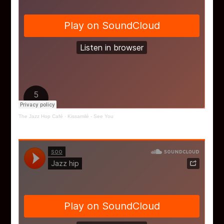
The Jazz Hop Café
·
Kissamilé - See You